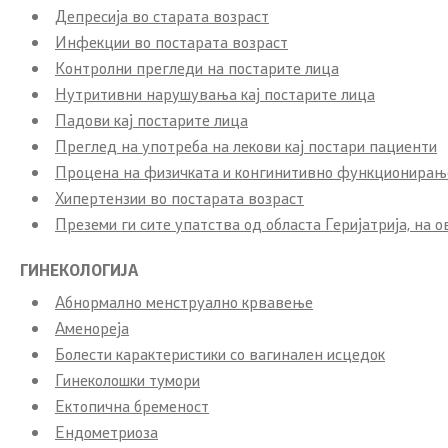
Депресија во старата возраст
Инфекции во постарата возраст
Контролни прегледи на постарите лица
Нутритивни нарушувања кај постарите лица
Падови кај постарите лица
Преглед на употреба на лекови кај постари пациенти
Процена на физичката и конгинитивно функционирањ
Хипертензии во постарата возраст
Преземи ги сите упатства од областa Геријатрија, на о
ГИНЕКОЛОГИЈА
Абнормално менструално крвавење
Аменореја
Болести карактеристики со вагинален исцедок
Гинеколошки тумори
Ектопична бременост
Ендометриоза