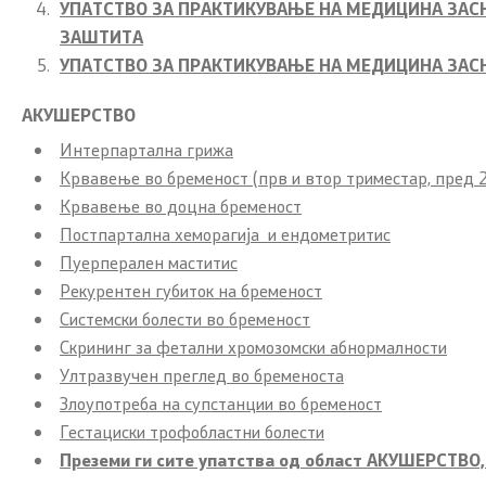
УПАТСТВО ЗА ПРАКТИКУВАЊЕ НА МЕДИЦИНА ЗАСН
ЗАШТИТА
Сектори
УПАТСТВО ЗА ПРАКТИКУВАЊЕ НА МЕДИЦИНА ЗАСН
Органи во состав
АКУШЕРСТВО
Интерпартална грижа
Организација и систематизација
Крвавење во бременост (прв и втор триместар, пред 2
Крвавење во доцна бременост
Органограм
Постпартална хеморагија и ендометритис
Пуерперален маститис
Кодекс за административни
Рекурентен губиток на бременост
службеници
Системски болести во бременост
SEEHN
Скрининг за фетални хромозомски абнормалности
Ултразвучен преглед во бременоста
Злоупотреба на супстанции во бременост
Односи со јавност
Контакт
Гестациски трофобластни болести
Преземи ги сите упатства од област АКУШЕРСТВО, 
Соопштенија
Контакт