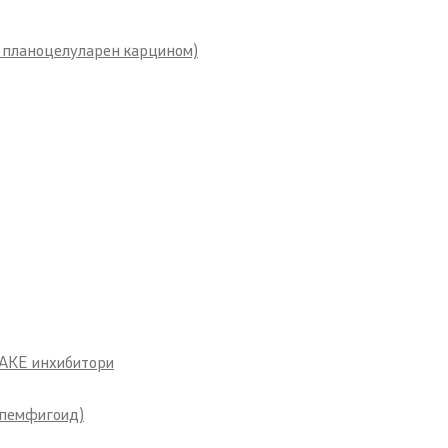
 планоцелуларен карцином)
 AKE инхибитори
 пемфигоид)