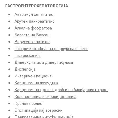
ГАСТРОЕНТЕРОХЕПАТОЛОГИЈА
Новости
ЈЗУ Центри
Автоимун хепатитис
Акутен панкреатитис
Интервјуа
Одделение 
Алкална фосфатоза
Болеста на Вилсон
Прес-конференции
Заштитено
Вирусен хепатитис
Гастро-езогафеална рефлуксна болест
Слободен пристап до информации
Пријавете
Гастроскопија
од јавен карактер
Диверкулитис и дивертикулоза
ЧПП - Чес
Диспепсија
Листа на информации од јавен
карактер
Иктеричен пациент
Изјава за 
Карцином на желудник
Анкети
Карцином на црниот дроб и на билијарниот тракт
Колоноскопија и сигмоидоскопија
Флаери
Кронова болест
Опстипација кај возрасни
Доктори од дијаспората –
Панкреатична инсуфициенција