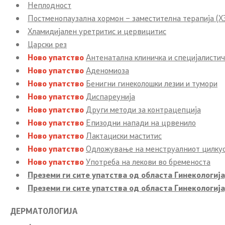
Неплодност
Постменопаузална хормон – заместителна терапија (Х
Хламидијален уретритис и цервицитис
Царски рез
Ново упатство
Антенатална клиничка и специјалистич
Ново упатство
Аденомиоза
Ново упатство
Бенигни гинеколошки лезии и тумори
Ново упатство
Диспареунија
Ново упатство
Други методи за контрацепција
Ново упатство
Епизодни напади на црвенило
Ново упатство
Лактациски маститис
Ново упатство
Одложување на менструалниот цилку
Ново упатство
Употреба на лекови во бременоста
Преземи ги сите упатства од областa Гинекологија,
Преземи ги сите упатства од областa Гинекологија
ДЕРМАТОЛОГИЈА