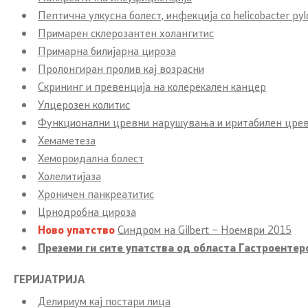
изразување интерес
Пептична улкусна болест, инфекција со helicobacter pyl
Примарен склерозантен холангитис
Колумни
Примарна билијарна цироза
Пролонгиран пролив кај возрасни
Скрининг и превенција на колерекален канцер
Улцерозен колитис
Функционални цревни нарушувања и иритабилен цре
Хемаметеза
Хемороидална болест
Холелитијаза
Хроничен панкреатитис
Црнодробна цироза
Ново упатство
Синдром на Gilbert – Ноември 2015
Преземи ги сите упатства од областa Гастроентеро
ГЕРИЈАТРИЈА
Делириум кај постари лица