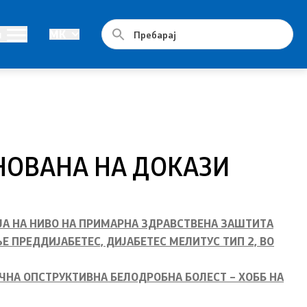
Документи
и
MK
Стратешки план и буџет
Реализација на Буџетот
Упатства
НОВАНА НА ДОКАЗИ
Работни документи
Програми
ЈА НА НИВО НА ПРИМАРНА ЗДРАВСТВЕНА ЗАШТИТА
Стратегии
 ПРЕДДИЈАБЕТЕС, ДИЈАБЕТЕС МЕЛИТУС ТИП 2, ВО
Дописи
ЧНА ОПСТРУКТИВНА БЕЛОДРОБНА БОЛЕСТ – ХОББ НА
Извештаи