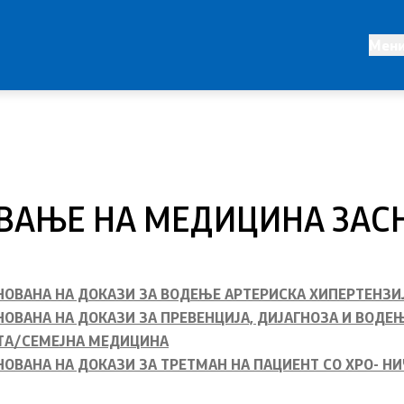
Регулатива
Мен
 ЗД
Закони
установи
Предлог закони
од секундарна и
Подзаконски акти
 ЗЗ
УВАЊЕ НА МЕДИЦИНА ЗАС
Одлуки
Модел на статут на ЈЗУ
ња за здравствени
НОВАНА НА ДОКАЗИ ЗА ВОДЕЊЕ АРТЕРИСКА ХИПЕРТЕНЗИ
ВАНА НА ДОКАЗИ ЗА ПРЕВЕНЦИЈА, ДИЈАГНОЗА И ВОДЕЊЕ
ШТА/СЕМЕЈНА МЕДИЦИНА
 дозвола за работа
ОВАНА НА ДОКАЗИ ЗА ТРЕТМАН НА ПАЦИЕНТ СО ХРО- НИ
метки