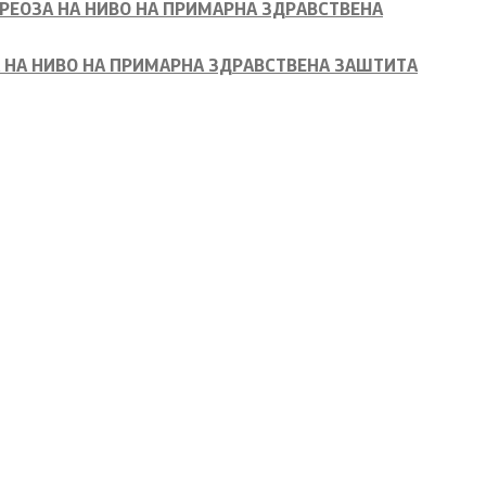
РЕОЗА НА НИВО НА ПРИМАРНА ЗДРАВСТВЕНА
Ревизорски извештаи
А НА НИВО НА ПРИМАРНА ЗДРАВСТВЕНА ЗАШТИТА
Акциски планови
Обрасци
Презентации
Со еден клик до сите услуги