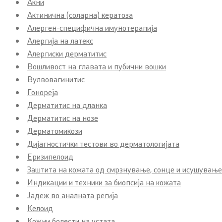
Акни
Актинична (соларна) кератоза
Алерген-специфична имунотерапија
Алергија на латекс
Алергиски дерматитис
Вошливост на главата и пубични вошки
Вулвовагинитис
Гонореја
Дерматитис на дланка
Дерматитис на нозе
Дерматомикози
Дијагностички тестови во дерматологијата
Еризипелоид
Заштита на кожата од смрзнување, сонце и исушување
Индикации и техники за биопсија на кожата
Јадеж во аналната регија
Келоид
Кожни болести на устата