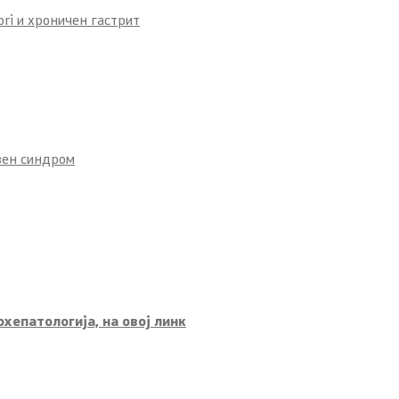
ori и хроничен гастрит
вен синдром
хепатологија, на овој линк