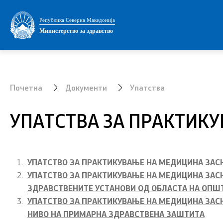
Министерство
Установи
Република Северна Македонија
Министерство за здравство
Министер
Адреси на
Заменик министер
Листа на 
Почетна
Документи
Упатства
Државен секретар
Установи 
терцијална
УПАТСТВА ЗА ПРАКТИК
Интегритет
Аптеки
Јавни набавки
Овластува
УПАТСТВО ЗА ПРАКТИКУВАЊЕ НА МЕДИЦИНА ЗАС
установи
Огласи
УПАТСТВО ЗА ПРАКТИКУВАЊЕ НА МЕДИЦИНА ЗАСНО
ЗДРАВСТВЕНИТЕ УСТАНОВИ ОД ОБЛАСТА НА ОП
Обнова на
Проекти
УПАТСТВО ЗА ПРАКТИКУВАЊЕ НА МЕДИЦИНА ЗАСН
НИВО НА ПРИМАРНА ЗДРАВСТВЕНА ЗАШТИТА
Завршни с
Превенција