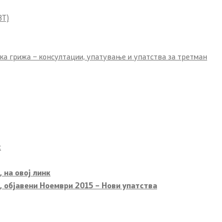
ЗТ)
ка грижа – консултации, упатување и упатства за третман
с
 на овој линк
, објавени Ноември 2015 – Нови упатства