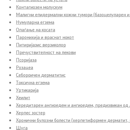
Контагиозен молускум
Малигни епидермални кожни тумори (базоцелуларен и
Нумуларна егзема
Опаѓање на косата
Паронихија и враснат нокот
Питиријазис верзиколор
Пречуствителност на лекови
Псоријаза
Розацеа
Себороичен дерматитис
Токсична егзема
Уртикарија
Хеилит
Хередитарен ангиоедем и ангиоедем, предизвикан од
Херпес зостер
Хронични булозни болести (херпетиформен дерматит,
Шуга