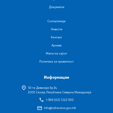
Документи
Подзаконски акти
Одлуки
Соопштенија
Новости
Модел на статут на ЈЗУ
Контакт
Архива
Документи
Мапа на сајтот
Политика за приватност
Стратешки план и буџет
Реализација на Буџетот
Информации
Упатства
50 та Дивизија бр.14,
1000 Скопје, Република Северна Македонија
+389 (02) 3 112 500
Работни документи
info@zdravstvo.gov.mk