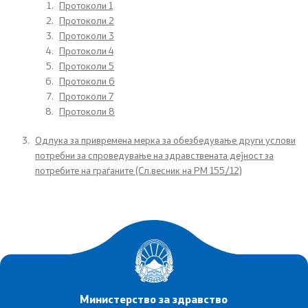
Протоколи 1
Протоколи 2
Сектори
Протоколи 3
Протоколи 4
Органи во состав
Протоколи 5
Протоколи 6
Организација и систематизација
Протоколи 7
Протоколи 8
Органограм
Одлука за привремена мерка за обезбедување други услови
потребни за спроведување на здравствената дејност за
Кодекс за административни службеници
потребите на граѓаните (Сл.весник на РМ 155/12)
SEEHN
Установи
Адреси на ЗД
Министерство за здравство