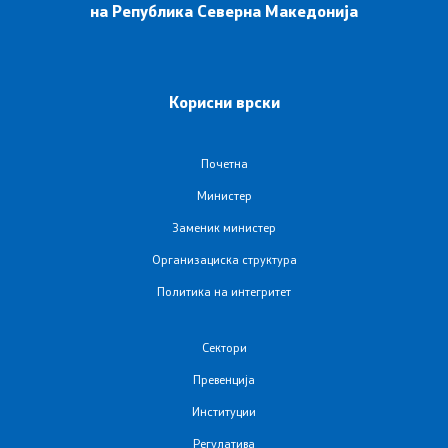
на Република Северна Македонија
Листа на установи
Установи од секундарна и терцијална ЗЗ
Корисни врски
Аптеки
Овластувања за здравствени установи
Почетна
Министер
Обнова на дозвола за работа
Заменик министер
Завршни сметки
Организациска структура
Политика на интегритет
Регулатива
Сектори
Закони
Превенција
Институции
Предлог закони
Регулатива