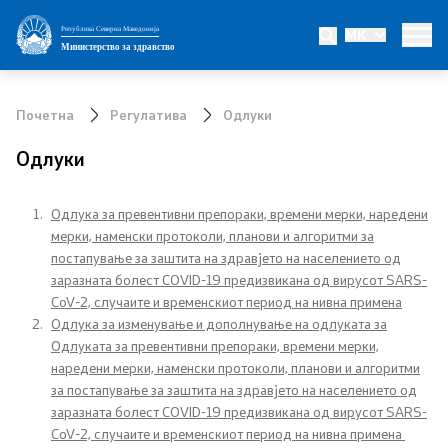
Република Северна Македонија
MK
Министерство
Министерство за здравство
Министер
Почетна
Регулатива
Одлуки
Заменик министер
Одлуки
Државен секретар
Одлука за превентивни препораки, времени мерки, наредени
мерки, наменски протоколи, планови и алгоритми за
Интегритет
постапување за заштита на здравјето на населението од
заразната болест COVID-19 предизвикана од вирусот SARS-
Јавни набавки
CoV-2, случаите и временскиот период на нивна примена
Одлука за изменување и дополнување на одлуката за
Огласи
Одлуката за превентивни препораки, времени мерки,
наредени мерки, наменски протоколи, планови и алгоритми
Проекти
за постапување за заштита на здравјето на населението од
заразната болест COVID-19 предизвикана од вирусот SARS-
CoV-2, случаите и временскиот период на нивна примена
Превенција