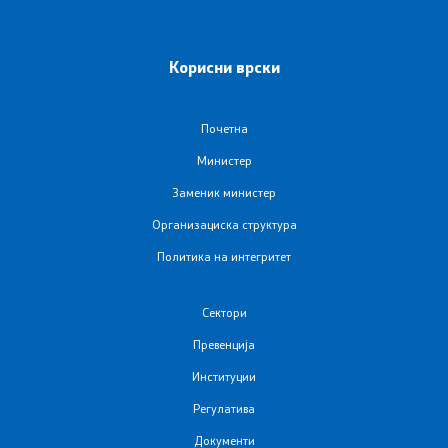
Листа на установи
Установи од секундарна и терцијална ЗЗ
Корисни врски
Аптеки
Почетна
Овластувања за здравствени установи
Министер
Заменик министер
Обнова на дозвола за работа
Организациска структура
Политика на интегритет
Завршни сметки
Сектори
Регулатива
Превенција
Институции
Закони
Регулатива
Предлог закони
Документи