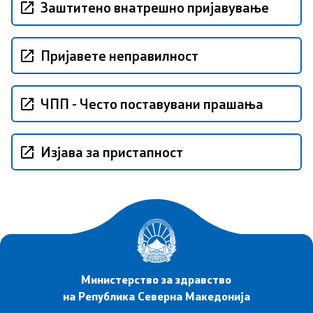
Заштитено внатрешно пријавување
Сектори
Пријавете неправилност
Органи во состав
Организација и систематизација
ЧПП - Често поставувани прашања
Органограм
Изјава за пристапност
Кодекс за административни службеници
SEEHN
Установи
Министерство за здравство
Адреси на ЗД
на Република Северна Македонија