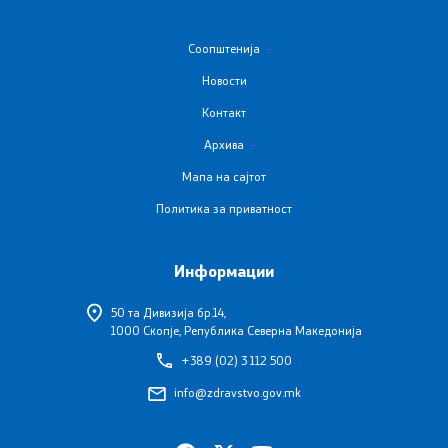
Подзаконски акти
Соопштенија
Одлуки
Новости
Контакт
Модел на статут на ЈЗУ
Архива
Мапа на сајтот
Документи
Политика за приватност
Стратешки план и буџет
Информации
Реализација на Буџетот
50 та Дивизија бр.14,
1000 Скопје, Република Северна Македонија
Упатства
+389 (02) 3 112 500
info@zdravstvo.gov.mk
Работни документи