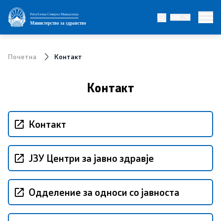
Република Северна Македонија
MK
Министерство
Министерство за здравство
Министер
Почетна
Контакт
Заменик министер
Контакт
Државен секретар
Интегритет
Контакт
Јавни набавки
ЈЗУ Центри за јавно здравје
Огласи
Одделение за односи со јавноста
Проекти
Превенција