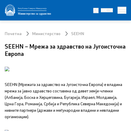
Република Северна Македонија
MK
Министерство
Министерство за здравство
Министер
Почетна
Министерство
SEEHN
Заменик министер
SEEHN – Мрежа за здравство на Југоисточна
Европа
Државен секретар
Интегритет
Јавни набавки
SEEHN (Мрежата за здравство на Југоисточна Европа) е владина
мрежа за јавно здравство составена од девет земји-членки
(Албанија, Босна и Херцеговина, Бугарија, Израел, Молдавија,
Огласи
Црна Гора, Романија, Србија и Република Северна Македонија) и
нивните партнери (држави и меѓународни владини и невладини
Проекти
организации).
Превенција