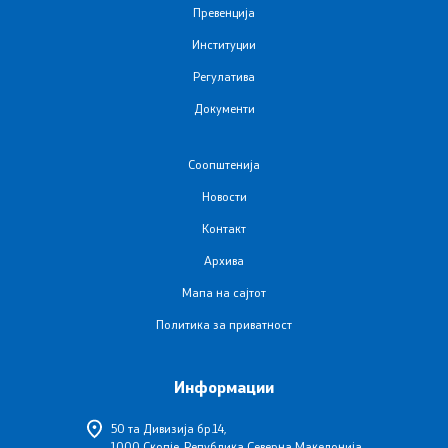
Превенција
Подзаконски акти
Институции
Регулатива
Одлуки
Документи
Модел на статут на ЈЗУ
Соопштенија
Документи
Новости
Контакт
Стратешки план и буџет
Архива
Мапа на сајтот
Реализација на Буџетот
Политика за приватност
Упатства
Информации
Работни документи
50 та Дивизија бр.14,
1000 Скопје, Република Северна Македонија