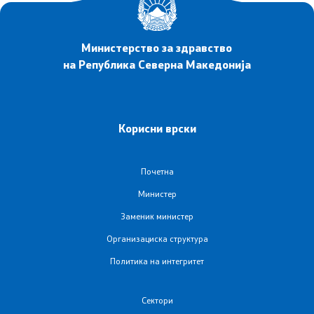
Листа на установи
Установи од секундарна и терцијална ЗЗ
Министерство за здравство
на Република Северна Македонија
Аптеки
Овластувања за здравствени установи
Корисни врски
Обнова на дозвола за работа
Почетна
Завршни сметки
Министер
Заменик министер
Регулатива
Организациска структура
Политика на интегритет
Закони
Предлог закони
Сектори