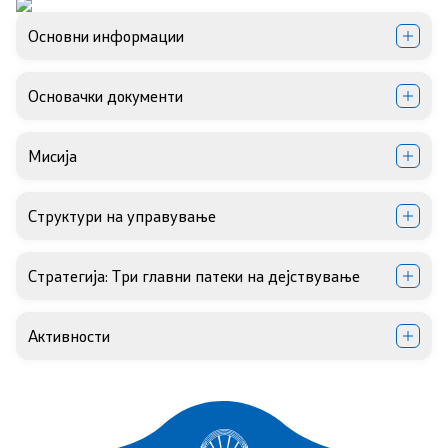
Основни информации
Сектори
Органи во состав
Основачки документи
Организација и систематизација
Мисија
Органограм
Структури на управување
Кодекс за административни службеници
Стратегија: Три главни патеки на дејствување
SEEHN
Активности
Установи
Адреси на ЗД