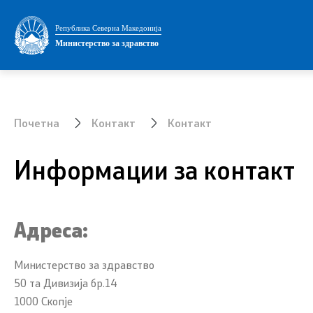
Министерство
Установи
Република Северна Македонија
Министерство за здравство
Министер
Адреси на
Заменик министер
Листа на 
Почетна
Контакт
Контакт
Државен секретар
Установи 
терцијална
Информации за контакт
Интегритет
Аптеки
Јавни набавки
Овластува
Адреса:
установи
Огласи
Министерство за здравство
Обнова на
Проекти
50 та Дивизија бр.14
1000 Скопје
Завршни с
Превенција