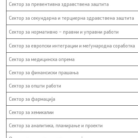
Сектор за превентивна здравствена заштита
Новости
ЈЗУ Центри
Сектор за секундарна и терциерна здравствена заштита
Интервјуа
Одделение 
Сектор за нормативно – правни и управни работи
Прес-конференции
Заштитено
Сектор за европски интеграции и меѓународна соработка
Слободен пристап до информации
Пријавете
Сектор за медицинска опрема
од јавен карактер
Сектор за финансиски прашања
ЧПП - Чес
Листа на информации од јавен
Сектор за општи работи
карактер
Изјава за 
Сектор за фармација
Анкети
Сектор за хемикалии
Флаери
Сектор за аналитика, планирање и проекти
Доктори од дијаспората –