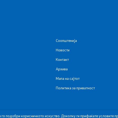
Соопштенија
Новости
Контакт
Архива
Мапа на сајтот
Политика за приватност
а го подобри корисничкото искуство. Доколку ги прифаќате условите пр