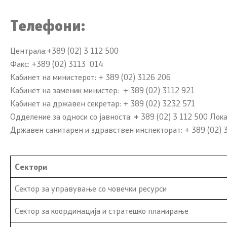
Телефони:
Сектори
Органи во состав
Централа:+389 (02) 3 112 500
Факс: +389 (02) 3113 014
Организација и систематизација
Кабинет на министерот: + 389 (02) 3126 206
Кабинет на заменик министер: + 389 (02) 3112 921
Органограм
Кабинет на државен секретар: + 389 (02) 3232 571
Одделение за односи со јавноста:
+
389
(02) 3 112 500 Лок
Кодекс за административни
Државен санитарен и здравствен инспекторат: + 389 (02) 
службеници
SEEHN
Сектори
Сектор за управување со човечки ресурси
Односи со јавност
Контакт
Сектор за координација и стратешко планирање
Соопштенија
Контакт