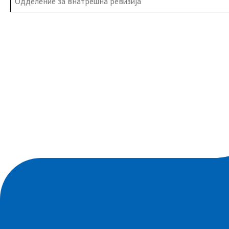
Одделение за внатрешна ревизија
изразување интерес
Колумни