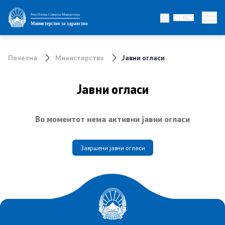
Република Северна Македонија
MK
Министерство
Министерство за здравство
Министер
Почетна
Министерство
Јавни огласи
Заменик министер
Јавни огласи
Државен секретар
Во моментот нема активни јавни огласи
Интегритет
Јавни набавки
Завршени јавни огласи
Огласи
Проекти
Превенција