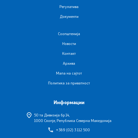
Листа на установи
Регулатива
Документи
Установи од секундарна и терцијална ЗЗ
Аптеки
Соопштенија
Новости
Овластувања за здравствени установи
Контакт
Архива
Обнова на дозвола за работа
Мапа на сајтот
Завршни сметки
Политика за приватност
Регулатива
Информации
50 та Дивизија бр.14,
Закони
1000 Скопје, Република Северна Македонија
+389 (02) 3 112 500
Предлог закони