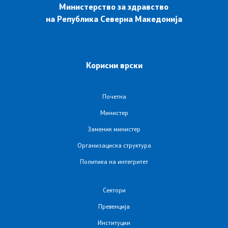
Министерство за здравство
на Република Северна Македонија
Сектори
Органи во состав
Корисни врски
Организација и систематизација
Органограм
Почетна
Министер
Кодекс за административни службеници
Заменик министер
Организациска структура
SEEHN
Политика на интегритет
Установи
Сектори
Превенција
Адреси на ЗД
Институции