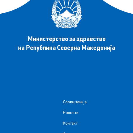
 за јавно здравје
за односи со јавноста
Министерство за здравство
 внатрешно пријавување
на Република Северна Македонија
 неправилност
то поставувани прашања
пристапност
Соопштенија
Новости
Контакт