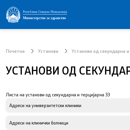
Министерство
Установи
Република Северна Македонија
Министерство за здравство
Министер
Адреси на
Заменик министер
Листа на 
Почетна
Установи
Установи од секундарна и
Државен секретар
Установи 
терцијална
УСТАНОВИ ОД СЕКУНДАР
Интегритет
Аптеки
Јавни набавки
Овластува
Листа на установи од секундарна и терцијарна ЗЗ
установи
Огласи
Адреси на универзитетски клиники
Обнова на
Проекти
Адреси на клинички болници
Завршни с
Превенција