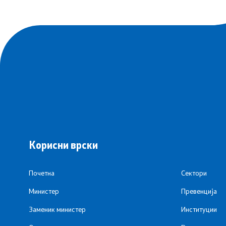
Новости
ЈЗУ Центри
Интервјуа
Одделение 
Прес-конференции
Заштитено
Слободен пристап до информации
Пријавете
од јавен карактер
ЧПП - Чес
Листа на информации од јавен
Корисни врски
карактер
Изјава за 
Анкети
Почетна
Сектори
Министер
Превенција
Флаери
Заменик министер
Институции
Доктори од дијаспората –