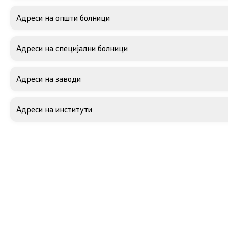
Адреси на општи болници
Сектори
Адреси на специјални болници
Органи во состав
Организација и систематизација
Адреси на заводи
Органограм
Адреси на институти
Кодекс за административни
службеници
SEEHN
Односи со јавност
Контакт
Соопштенија
Контакт