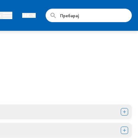
Документи
и
MK
Стратешки план и буџет
Реализација на Буџетот
Упатства
Работни документи
Програми
Стратегии
Дописи
Извештаи