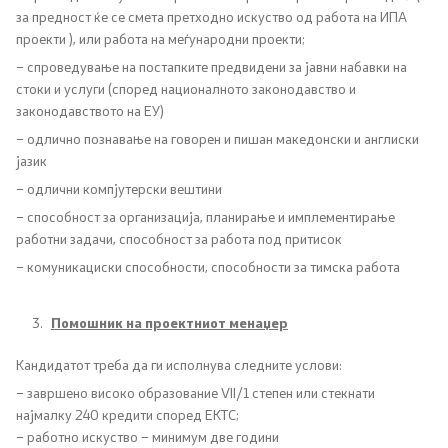
за предност ќе се смета претходно искуство од работа на ИПА
Подзаконски акти
проекти ), или работа на меѓународни проекти;
– спроведување на постапките предвидени за јавни набавки на
Одлуки
стоки и услуги (според националното законодавство и
законодавството на ЕУ)
Модел на статут на ЈЗУ
– одлично познавање на говорен и пишан македонски и англиски
јазик
– одлични компјутерски вештини
Документи
– способност за организација, планирање и имплементирање
работни задачи, способност за работа под притисок
Стратешки план и буџет
– комуникациски способности, способности за тимска работа
Реализација на Буџетот
Помошник на проектниот менаџер
Упатства
Кандидатот треба да ги исполнува следните услови:
– завршено високо образование VII/1 степен или стекнати
Работни документи
најмалку 240 кредити според ЕКТС;
– работно искуство – минимум две години