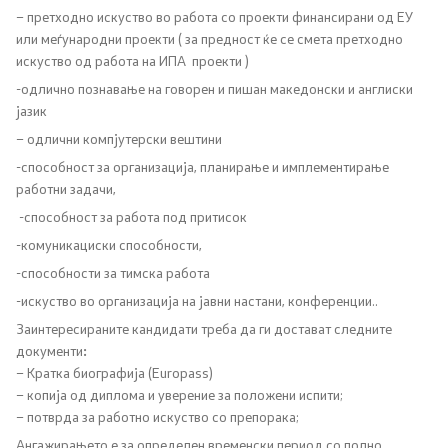
Програми
– претходно искуство во работа со проекти финансирани од ЕУ
или меѓународни проекти ( за предност ќе се смета претходно
Стратегии
искуство од работа на ИПА проекти )
-одлично познавање на говорен и пишан македонски и англиски
Дописи
јазик
– одлични компјутерски вештини
Извештаи
-способност за организација, планирање и имплементирање
работни задачи,
Ревизорски извештаи
-способност за работа под притисок
-комуникациски способности,
Акциски планови
-способности за тимска работа
Обрасци
-искуство во организација на јавни настани, конференции..
Заинтересираните кандидати треба да ги достават следните
Презентации
документи
:
– Кратка биографија (Europass)
– копија од диплома и уверение за положени испити;
Односи со јавност
– потврда за работно искуство со препорака;
Ангажирањето е за определен временски период со полно