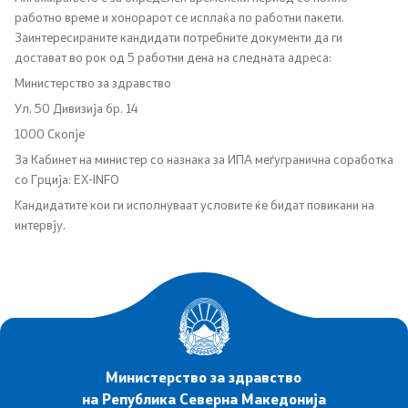
работно време и хонорарот се исплаќа по работни пакети.
Соопштенија
Заинтересираните кандидати потребните документи да ги
достават во рок од 5 работни дена на следната адреса:
Новости
Министерство за здравство
Ул. 50 Дивизија бр. 14
Интервјуа
1000 Скопје
Прес-конференции
За Kабинет на министер со назнака за ИПА меѓугранична соработка
со Грција: EX-INFO
Слободен пристап до информации од јавен карактер
Кандидатите кои ги исполнуваат условите ќе бидат повикани на
интервју.
Листа на информации од јавен карактер
Анкети
Флаери
Министерство за здравство
Доктори од дијаспората – изразување интерес
на Република Северна Македонија