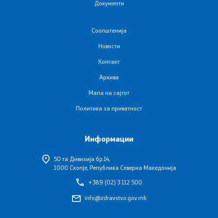
Документи
Соопштенија
Новости
Со еден клик до сите услуги
Контакт
Архива
Мапа на сајтот
Политика за приватност
Информации
50 та Дивизија бр.14,
1000 Скопје, Република Северна Македонија
+389 (02) 3 112 500
info@zdravstvo.gov.mk