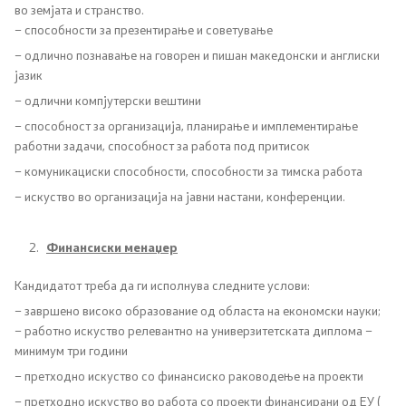
Листа на установи
во земјата и странство.
– способности за презентирање и советување
Установи од секундарна и терцијална ЗЗ
– одлично познавање на говорен и пишан македонски и англиски
јазик
Аптеки
– одлични компјутерски вештини
– способност за организација, планирање и имплементирање
Овластувања за здравствени установи
работни задачи, способност за работа под притисок
– комуникациски способности, способности за тимска работа
Обнова на дозвола за работа
– искуство во организација на јавни настани, конференции.
Завршни сметки
Финансиски менаџер
Кандидатот треба да ги исполнува следните услови:
Регулатива
– завршено високо образование од областа на економски науки;
– работно искуство релевантно на универзитетската диплома –
Закони
минимум три години
– претходно искуство со финансиско раководење на проекти
Предлог закони
– претходно искуство во работа со проекти финансирани од ЕУ (