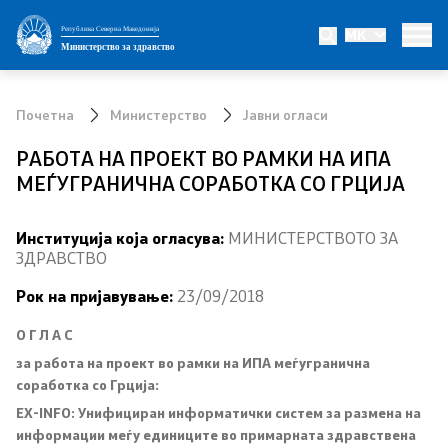
Република Северна Македонија
MK
Министерство
Министерство за здравство
Министер
Почетна
Министерство
Јавни огласи
Заменик министер
РАБОТА НА ПРОЕКТ ВО РАМКИ НА ИПА
МЕЃУГРАНИЧНА СОРАБОТКА СО ГРЦИЈА
Државен секретар
Институција која огласува:
МИНИСТЕРСТВОТО ЗА
Интегритет
ЗДРАВСТВО
Јавни набавки
Рок на пријавување:
23/09/2018
О Г Л А С
Огласи
за работа на проект во рамки на
ИПА меѓугранична
соработка со Грција:
Проекти
EX-INFO: Унифициран информатички систем за размена на
информации меѓу единиците во примарната здравствена
Превенција