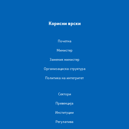
Колумни
Корисни врски
Контакт
Контакт
Почетна
Министер
ЈЗУ Центри за јавно здравје
Заменик министер
Организациска структура
Одделение за односи со јавноста
Политика на интегритет
Заштитено внатрешно пријавување
Сектори
Пријавете неправилност
Превенција
ЧПП - Често поставувани прашања
Институции
Регулатива
Изјава за пристапност