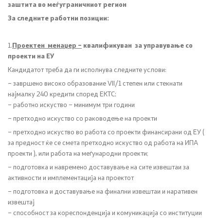
заштита во меѓуграничниот регион
За следните работни позиции:
Сектори
Органи во состав
1.
Проектен менаџер –
квалификуван за управување со
проекти на ЕУ
Организација и систематизација
Кандидатот треба да ги исполнува следните услови:
– завршено високо образование VII/1 степен или стекнати
Органограм
најмалку 240 кредити според ЕКТС;
– работно искуство – минимум три години
Кодекс за административни службеници
– претходно искуство со раководење на проекти
– претходно искуство во работа со проекти финансирани од ЕУ (
SEEHN
за предност ќе се смета претходно искуство од работа на ИПА
проекти ), или работа на меѓународни проекти;
– подготовка и навремено доставување на сите извештаи за
Установи
активности и имплементација на проектот
– подготовка и доставување на финални извештаи и наративен
Адреси на ЗД
извештај
– способност за кореспонденција и комуникација со институции