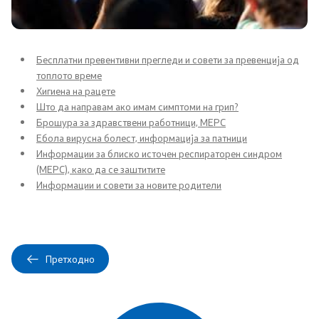
Сектори
Бесплатни превентивни прегледи и совети за превенција од
Органи во состав
топлото време
Хигиена на рацете
Организација и систематизација
Што да направам ако имам симптоми на грип?
Брошура за здравствени работници, МЕРС
Органограм
Ебола вирусна болест, информација за патници
Информации за блиско источен респираторен синдром
(МЕРС), како да се заштитите
Кодекс за административни службеници
Информации и совети за новите родители
SEEHN
Установи
Претходно
Адреси на ЗД