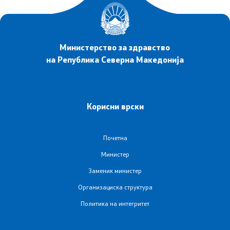
Листа на установи
Установи од секундарна и терцијална ЗЗ
Министерство за здравство
Аптеки
на Република Северна Македонија
Овластувања за здравствени установи
Корисни врски
Обнова на дозвола за работа
Завршни сметки
Почетна
Министер
Регулатива
Заменик министер
Организациска структура
Закони
Политика на интегритет
Предлог закони