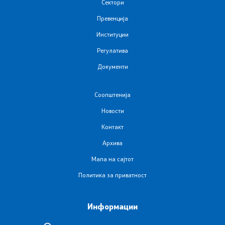
Сектори
Подзаконски акти
Превенција
Институции
Одлуки
Регулатива
Модел на статут на ЈЗУ
Документи
Соопштенија
Документи
Новости
Стратешки план и буџет
Контакт
Архива
Реализација на Буџетот
Мапа на сајтот
Упатства
Политика за приватност
Работни документи
Информации