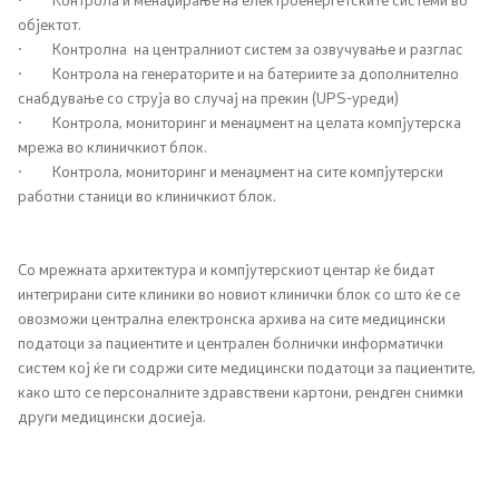
објектот.
Колумни
· Контролна на централниот систем за озвучување и разглас
· Контрола на генераторите и на батериите за дополнително
снабдување со струја во случај на прекин (UPS-уреди)
Контакт
· Контрола, мониторинг и менаџмент на целата компјутерска
мрежа во клиничкиот блок.
Контакт
· Контрола, мониторинг и менаџмент на сите компјутерски
работни станици во клиничкиот блок.
ЈЗУ Центри за јавно здравје
Одделение за односи со јавноста
Со мрежната архитектура и компјутерскиот центар ќе бидат
интегрирани сите клиники во новиот клинички блок со што ќе се
овозможи централна електронска архива на сите медицински
Заштитено внатрешно пријавување
податоци за пациентите и централен болнички информатички
систем кој ќе ги содржи сите медицински податоци за пациентите,
Пријавете неправилност
како што се персоналните здравствени картони, рендген снимки
други медицински досиеја.
ЧПП - Често поставувани прашања
Изјава за пристапност