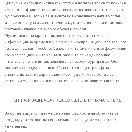
циклус на мултидисциплинарниот тим е во тесна врска со пониска
Листа на установи
смртност кај пациенти на медицинска интензивна нега. Бенефитот
од преживувањето на пациентите во интензивната нега во голем
Установи од секундарна и терцијална ЗЗ
дел се објаснува и со постоењето мултидисциплинарни тимови,
составени главно од високо обучени лекари.
Аптеки
Мултидисциплинарните тимови овозможуваат размена на
информации на време и лице во лице, креирајќи цел и план за нега
Овластувања за здравствени установи
на секој пациент посебно. Одделни интензивни неги се формирани
само за специфичните клиники како што се кардиолошка
интензивна нега, и интензивна нега на неврохирургија и сл. Ова
Обнова на дозвола за работа
овозможува идеална флексибилност и концентрација на
специјализиран кадар на едно ниво, нудејќи можност да се
Завршни сметки
испорача мултидисциплинарна нега на најкритичните пациенти.
Регулатива
· СИГНАЛИЗАЦИЈА ЗА ЛИЦА СО ОШТЕТЕН И НАМАЛЕН ВИД
Закони
За ориентација при движење во внатрешноста на објектите се
предвидува соодветна сигнализација за лицата со оштетен и
намален вид.
Предлог закони