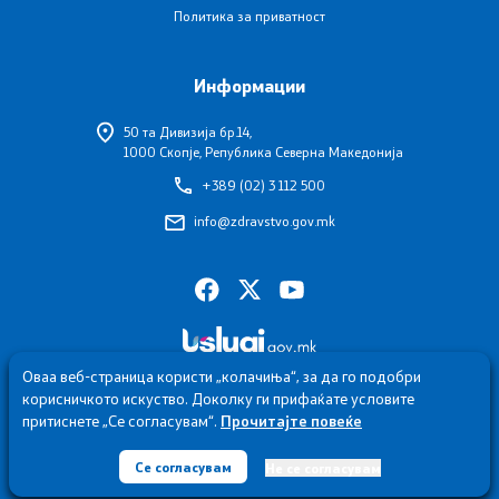
Политика за приватност
Информации
50 та Дивизија бр.14,
1000 Скопје, Република Северна Македонија
+389 (02) 3 112 500
info@zdravstvo.gov.mk
Оваа веб-страница користи „колачиња“, за да го подобри
корисничкото искуство. Доколку ги прифаќате условите
притиснете „Се согласувам“.
Прочитајте повеќе
© 2026 Министерство за здравство
Се согласувам
Не се согласувам
Сите права задржани