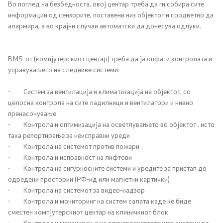
Во поглед на безбедноста, овој центар треба да ги собира сите
Соопштенија
информации од сензорите, поставени низ објектот и соодветно да
алармира, а во крајни случаи автоматски да донесува одлуки.
Новости
BMS-от (компјутерскиот центар) треба да ја опфати контролата и
Интервјуа
управувањето на следниве системи:
Прес-конференции
· Систем за вентилација и климатизација на објектот, со
целосна контрола на сите ладилници и вентилатори и нивно
Слободен пристап до информации од јавен карактер
пренасочување
· Контрола и оптимизација на осветлувањето во објектот , исто
Листа на информации од јавен карактер
така репортирање за неисправни уреди
· Контрола на системот против пожари
· Контрола и исправност на лифтови
Анкети
· Контрола на сигурносните системи и уредите за пристап до
одредени простории (РФ-ид или магнетни картички)
Флаери
· Контрола на системот за видео-надзор
· Контрола и мониторинг на систем салата каде ќе биде
Доктори од дијаспората – изразување интерес
сместен компјутерскиот центар на клиничкиот блок.
· Контрола и менаџирање на електроенергетските системи во