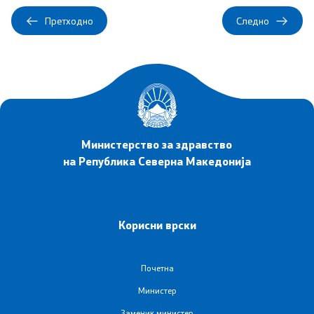
Претходно
Следно
Со еден клик до сите услуги
Министерство за здравство
на Република Северна Македонија
Корисни врски
Почетна
Министер
Заменик министер