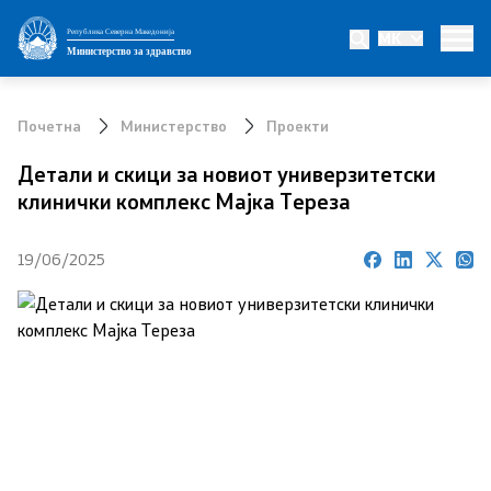
Република Северна Македонија
MK
Министерство
Министерство за здравство
Министер
Почетна
Министерство
Проекти
Заменик министер
Детали и скици за новиот универзитетски
клинички комплекс Мајка Тереза
Државен секретар
19/06/2025
Интегритет
Јавни набавки
Огласи
Проекти
Превенција