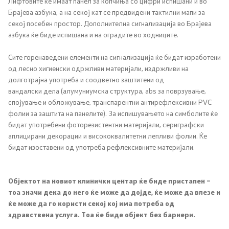
Лифтовите ќе имаат панел за копчиња со цифри испишани и во
Брајева азбука, а на секој кат се предвидени тактилни мапи за
Подзаконски акти
секој посебен простор. Дополнителна сигнализација во Брајева
азбука ќе биде испишана и на оградите во ходниците.
Одлуки
Сите горенаведени елементи на сигнализација ќе бидат изработени
Модел на статут на ЈЗУ
од лесно хигиенски одржливи материјали, издржливи на
долготрајна употреба и соодветно заштитени од
вандалски дела (алумуниумска структура, abs за поврзување,
Документи
спојување и обложување, транспарентни антирефлексивни PVC
фолии за заштита на панелите). За испишувањето на симболите ќе
бидат употребени фоторезистентни материјали, сериграфски
Стратешки план и буџет
аплицирани декорации и висококвалитетни лепливи фолии. Ќе
бидат изоставени од употреба рефлексивните материјали.
Реализација на Буџетот
Упатства
Објектот на новиот клинички центар ќе биде пристапен –
тоа значи дека до него ќе може да дојде, ќе може да влезе и
ќе може да го користи секој кој има потреба од
Работни документи
здравствена услуга. Тоа ќе биде објект без бариери.