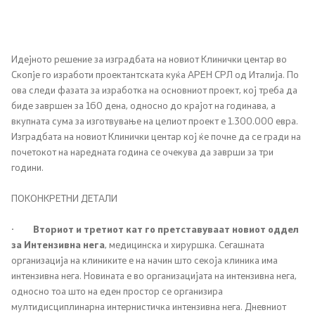
Сектори
Идејното решение за изградбата на новиот Клинички центар во
Органи во состав
Скопје го изработи проектантската куќа АРЕН СРЛ од Италија. По
ова следи фазата за изработка на основниот проект, кој треба да
Организација и систематизација
биде завршен за 160 дена, односно до крајот на годинава, а
вкупната сума за изготвување на целиот проект е 1.300.000 евра.
Органограм
Изградбата на новиот Клинички центар кој ќе почне да се гради на
почетокот на наредната година се очекува да заврши за три
години.
Кодекс за административни службеници
ПОКОНКРЕТНИ ДЕТАЛИ
SEEHN
·
Вториот и третиот кат го претставуваат новиот оддел
за Интензивна нега
, медицинска и хируршка. Сегашната
Установи
организација на клиниките е на начин што секоја клиника има
интензивна нега. Новината е во организацијата на интензивна нега,
Адреси на ЗД
односно тоа што на еден простор се организира
мултидисциплинарна интернистичка интензивна нега. Дневниот