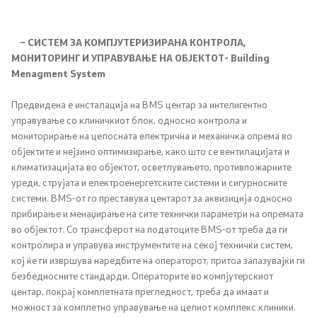
Програми
Стратегии
– СИСТЕМ ЗА КОМПЈУТЕРИЗИРАНА КОНТРОЛА
,
МОНИТОРИНГ И УПРАВУВАЊЕ НА ОБЈЕКТОТ-
Building
Дописи
Menagment System
Предвидена е инсталација на BMS центар за интелигентно
Извештаи
управување со клиничкиот блок, односно контрола и
мониторирање на целосната електрична и механичка опрема во
Ревизорски извештаи
објектите и нејзино оптимизирање, како што се вентилацијата и
климатизацијата во објектот, осветлувањето, противпожарните
Акциски планови
уреди, струјата и електроенергетските системи и сигурносните
системи. BMS-от го преставува центарот за аквизиција односно
Обрасци
прибирање и менаџирање на сите технички параметри на опремата
во објектот. Со трансферот на податоците BMS-от треба да ги
контролира и управува инструментите на секој технички систем,
Презентации
кој ќе ги извршува наредбите на операторот, притоа запазувајќи ги
безбедносните стандарди. Операторите во компјутерскиот
центар, покрај комплетната прегледност, треба да имаат и
Односи со јавност
можност за комплетно управување на целиот комплекс клиники.