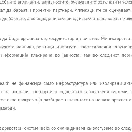
обните апликанти, активностите, очекуваните резултати и усл
 можат да бараат и проектни партнери. Апликациите се оценуваа
о 60 отсто, а во одредени случаи од исклучителна корист може 
 да биде организатор, координатор и двигател. Министерствот
култети, клиники, болници, институти, професионални здружени
информација пласирана во јавноста, таа во следниот пери
alth не финансира само инфраструктура или изолирани акти
нт за посилни, поотпорни и подостапни здравствени системи, с
тоа оваа програма ја разбирам и како тест на нашата зрелост и
андарди.
здравствен систем, веќе со силна динамика влегуваме во след