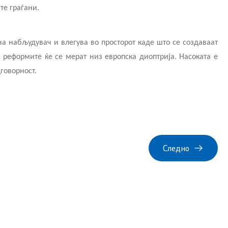
те граѓани.
на набљудувач и влегува во просторот каде што се создаваат
а реформите ќе се мерат низ европска диоптрија. Насоката е
дговорност.
Следно