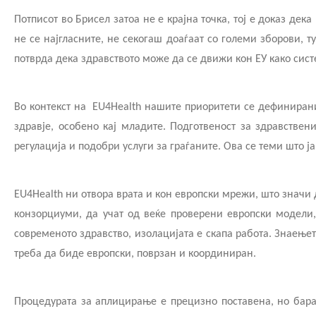
Потписот во Брисел затоа не е крајна точка, тој е доказ де
не се најгласните, не секогаш доаѓаат со големи зборови, т
потврда дека здравството може да се движи кон ЕУ како сист
Во контекст на
EU4Health нашите приоритети се дефинирани
здравје, особено кај младите. Подготвеност за здравстве
регулација и подобри услуги за граѓаните. Ова се теми што ј
EU4Health ни отвора врата и кон европски мрежи, што значи
конзорциуми, да учат од веќе проверени европски модели,
современото здравство, изолацијата е скапа работа. Знаење
треба да биде европски, поврзан и координиран.
Процедурата за аплицирање е прецизно поставена, но бара 