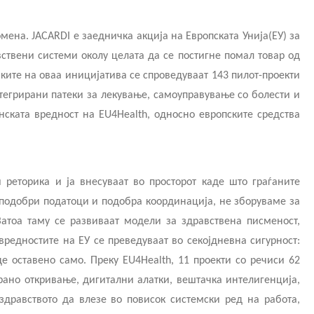
мена. JACARDI е заедничка акција на Европската Унија(ЕУ) за
вствени системи околу целата да се постигне помал товар од
ките на оваа иницијатива се спроведуваат 143 пилот-проекти
нтегрирани патеки за лекување, самоуправување со болести и
нската вредност на EU4Health, односно европските средства
 реторика и ја внесуваат во просторот каде што граѓаните
, подобри податоци и подобра координација, не зборуваме за
атоа таму се развиваат модели за здравствена писменост,
вредностите на ЕУ се преведуваат во секојдневна сигурност:
е оставено само. Преку EU4Health, 11 проекти со речиси 62
рано откривање, дигитални алатки, вештачка интелигенција,
дравството да влезе во повисок системски ред на работа,