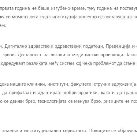
ка првата година не беше изгубено време, туку година на поста
уку со момент кога една институција конечно се поставува на в
ем.
. Дигитално здравство и здравствени податоци. Превенција и 
ни кризи. Достапност на лекови и медицински производи. Јак
а одредуваат разликата меѓу систем кој чека проблемот да стане 
 дека нашите клиники, институти, факултети, стручни здружениј
 да прифаќаат и адаптираат добри практики, како и да града
то се движи брзо, технологијата се менува брзо, ризиците не 
знаење и институционална сериозност. Повиците се објавуваат 