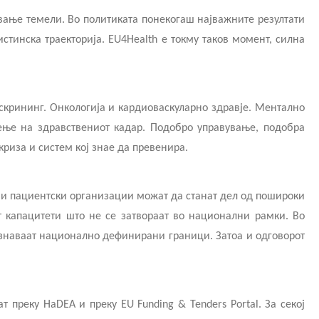
вување темели. Во политиката понекогаш најважните резултати
истинска траекторија. EU4Health е токму таков момент, силна
скрининг. Онкологија и кардиоваскуларно здравје. Ментално
нење на здравствениот кадар. Подобро управување, подобра
криза и систем кој знае да превенира.
а и пациентски организации можат да станат дел од пошироки
т капацитети што не се затвораат во национални рамки. Во
познаваат национално дефинирани граници. Затоа и одговорот
преку HaDEA и преку EU Funding & Tenders Portal. За секој