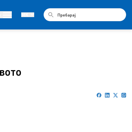
Документи
и
MK
Стратешки план и буџет
Реализација на Буџетот
Упатства
твото
Работни документи
Програми
Стратегии
Дописи
Извештаи