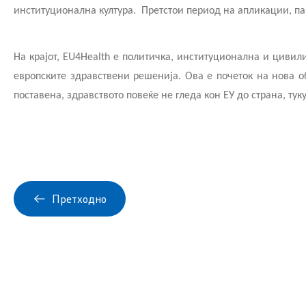
институционална култура.
Претстои период на апликации, па
На крајот, EU4Health е политичка, институционална и цивил
европските здравствени решенија. Ова е почеток на нова об
поставена, здравството повеќе не гледа кон ЕУ до страна, ту
Претходно