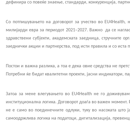
дефинира со повеќе знаење, стандарди, конкуренција, партне
изразување интерес
Колумни
Со потпишувањето на договорот за учество во EU4Health, 
милијарди евра за периодот 2021–2027. Важно
да се нагла
здравствени субјекти, академската заедница, стручните о
заеднички акции и партнерства, под исти правила и со иста 
Постои и важна разлика, а тоа е дека овие средства не прет
Потребни ќе бидат квалитетни проекти, јасни индикатори, па
Затоа за мене влегувањето во EU4Health не го доживувам
институционална логика. Договорот доаѓа во важен момент. 
не е само во поединечните одлуки, туку во насоката што 
самоодржлива логика на податоци, дигитализација, превенци