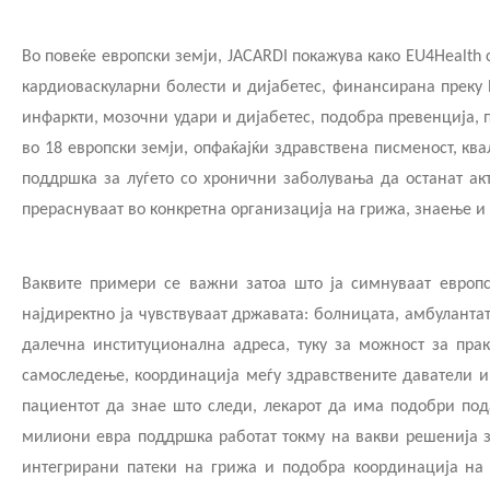
Новости
ЈЗУ Центри
Во повеќе европски земји, JACARDI покажува како EU4Health 
кардиоваскуларни болести и дијабетес, финансирана преку E
Интервјуа
Одделение 
инфаркти, мозочни удари и дијабетес, подобра превенција, 
во 18 европски земји, опфаќајќи здравствена писменост, кв
Прес-конференции
Заштитено
поддршка за луѓето со хронични заболувања да останат акт
Слободен пристап до информации
Пријавете
прераснуваат во конкретна организација на грижа, знаење и
од јавен карактер
ЧПП - Чес
Ваквите примери се важни затоа што ја симнуваат европск
Листа на информации од јавен
карактер
Изјава за 
најдиректно ја чувствуваат државата: болницата, амбуланта
далечна институционална адреса, туку за можност за пра
Анкети
самоследење, координација меѓу здравствените даватели и с
пациентот да знае што следи, лекарот да има подобри пода
Флаери
милиони евра поддршка работат токму на вакви решенија за
интегрирани патеки на грижа и подобра координација на 
Доктори од дијаспората –