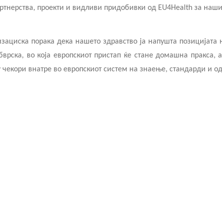
ртнерства, проекти и видливи придобивки од EU4Health за наши
изациска порака дека нашето здравство ја напушта позицијата 
врска, во која европскиот пристап ќе стане домашна пракса, 
ку чекори внатре во европскиот систем на знаење, стандарди и о