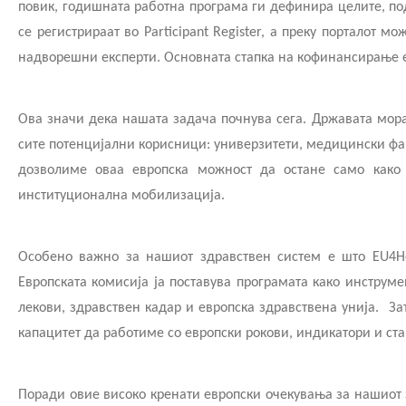
повик, годишната работна програма ги дефинира целите, под
се регистрираат во Participant Register, а преку порталот
надворешни експерти. Основната стапка на кофинансирање е д
Ова значи дека нашата задача почнува сега. Државата мора
сите потенцијални корисници: универзитети, медицински фа
дозволиме оваа европска можност да остане само како 
институционална мобилизација.
Особено важно за нашиот здравствен систем е што EU4He
Европската комисија ја поставува програмата како инструме
лекови, здравствен кадар и европска здравствена унија.
За
капацитет да работиме со европски рокови, индикатори и ст
Поради овие високо кренати европски очекувања за нашиот 