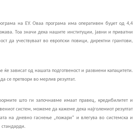
рограма на ЕУ. Оваа програма има оперативен буџет од 4,4
ржава. Тоа значи дека нашите институции, јавни и приватни
ст да учествуваат во европски повици, директни грантови,
ње ќе зависат од нашата подготвеност и развиени капацитети.
да се претвори во мерлив резултат.
еформите што ги започнавме имаат правец, кредибилитет и
твениот систем, можеме да кажеме дека најголемиот резултат
ката на дневно гаснење „пожари“ и влегува во системска и
и стандарди.