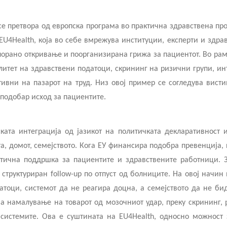
 за јавно здравје
се претвора од европска програма во практична здравствена про
U4Health, која во себе вмрежува институции, експерти и здра
за односи со јавноста
порано откривање и поорганизирана грижа за пациентот. Во рам
алитет на здравствени податоци, скрининг на ризични групи, и
 внатрешно пријавување
ивни на пазарот на труд. Низ овој пример се согледува висти
 неправилност
 подобар исход за пациентите.
то поставувани прашања
ата интеграција од јазикот на политичката декларативност и
пристапност
та, домот, семејството. Кога ЕУ финансира подобра превенција
ктична поддршка за пациентите и здравствените работници. З
труктуриран follow-up по отпуст од болниците. На овој начин 
тоци, системот да не реагира доцна, а семејството да не бид
 намалување на товарот од мозочниот удар, преку скрининг, 
системите. Ова е суштината на EU4Health, односно можност з