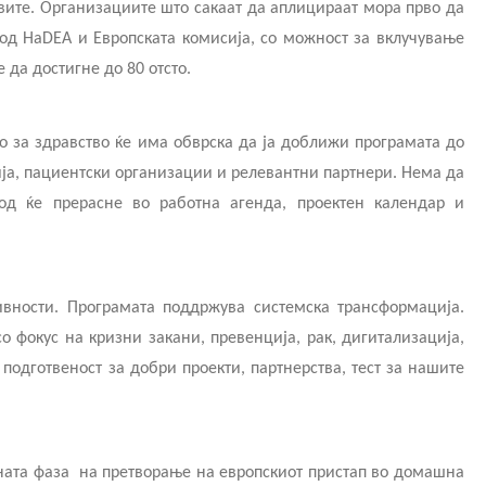
овите. Организациите што сакаат да аплицираат мора прво да
т од HaDEA и Европската комисија, со можност за вклучување
да достигне до 80 отсто.
о за здравство ќе има обврска да ја доближи програмата до
ја, пациентски организации и релевантни партнери. Нема да
од ќе прерасне во работна агенда, проектен календар и
вности. Програмата поддржува системска трансформација.
о фокус на кризни закани, превенција, рак, дигитализација,
 подготвеност за добри проекти, партнерства, тест за нашите
ната фаза
на претворање на европскиот пристап во домашна