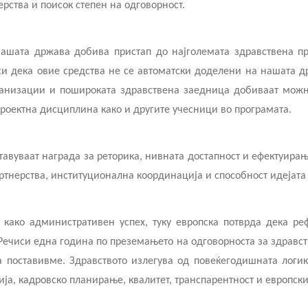
рства и поисок степен на одговорност.
нашата држава добива пристап до најголемата здравствена п
си дека овие средства не се автоматски доделени на нашата д
рганизации и пошироката здравствена заедница добиваат можно
проектна дисциплина како и другите учесници во програмата.
ставуваат награда за реторика, нивната достапност и ефектуира
ртнерства, институционална координација и способност идејата 
 како административен успех, туку европска потврда дека р
Речиси една година по преземањето на одговорноста за здравс
ја поставивме. Здравството излегува од повеќегодишната логи
ја, кадровско планирање, квалитет, транспарентност и европск