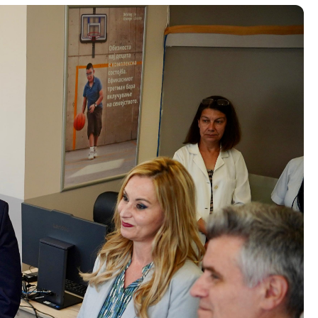
Ревизорски извештаи
Акциски планови
Обрасци
Презентации
Со еден клик до сите услуги