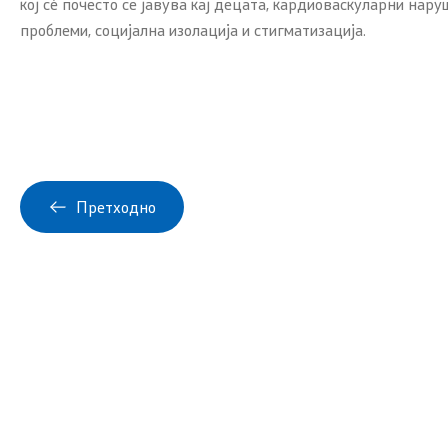
кој сè почесто се јавува кај децата, кардиоваскуларни нар
изразување интерес
проблеми, социјална изолација и стигматизација.
Колумни
Претходно