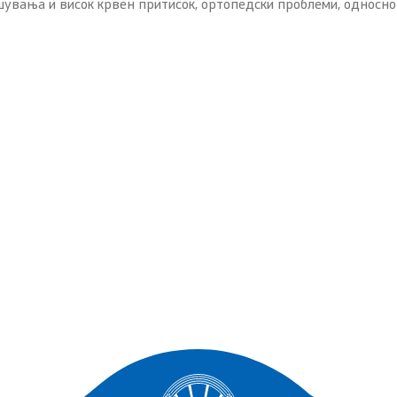
ушувања и висок крвен притисок, ортопедски проблеми, односн