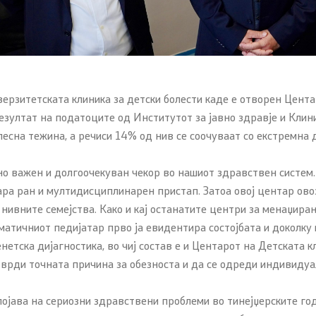
 за јавно здравје
за односи со јавноста
 внатрешно пријавување
верзитетската клиника за детски болести каде е отворен Цент
езултат на податоците од Институтот за јавно здравје и Клини
 неправилност
лесна тежина, а речиси 14% од нив се соочуваат со екстремна 
то поставувани прашања
ажен и долгоочекуван чекор во нашиот здравствен систем. Д
бара ран и мултидисциплинарен пристап. Затоа овој центар ов
пристапност
 нивните семејства. Како и кај останатите центри за менаџира
матичниот педијатар прво ја евидентира состојбата и доколку
нетска дијагностика, во чиј состав е и Центарот на Детската 
тврди точната причина за обезноста и да се одреди индивидуа
јава на сериозни здравствени проблеми во тинејџерските годи