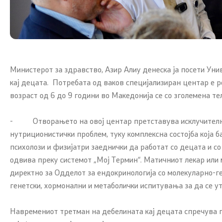
Новости
ЈЗУ Центри
Интервјуа
Одделение 
Прес-конференции
Заштитено
Министерот за здравство, Азир Алиу денеска ја посети Уни
кај децата. Потребата од ваков специјализиран центар е р
Слободен пристап до информации
Пријавете
возраст од 6 до 9 години во Македонија се со зголемена те
од јавен карактер
ЧПП - Чес
- Отворањето на овој центар претставува исклучително в
Листа на информации од јавен
нутриционистички проблем, туку комплексна состојба која 
карактер
Изјава за 
психолози и физијатри заеднички да работат со децата и со
одвива преку системот „Мој Термин“. Матичниот лекар или 
Анкети
директно за Одделот за ендокринологија со молекуларно-ге
генетски, хормонални и метаболички испитувања за да се у
Флаери
Навремениот третман на дебелината кај децата спречува по
Доктори од дијаспората –