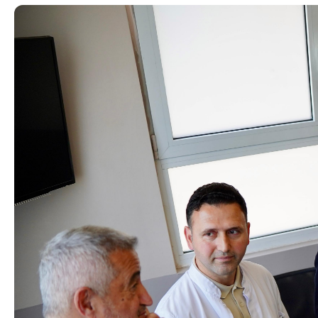
Сектори
Органи во состав
Организација и систематизација
Органограм
Кодекс за административни
службеници
SEEHN
Односи со јавност
Контакт
Соопштенија
Контакт