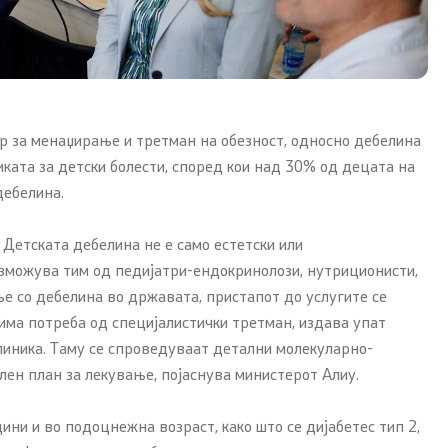
ар за менаџирање и третман на обезност, односно дебелина
ката за детски болести, според кои над 30% од децата на
дебелина.
етската дебелина не е само естетски или
озможува тим од педијатри-ендокринолози, нутриционисти,
ње со дебелина во државата, пристапот до услугите се
 има потреба од специјалистички третман, издава упат
клиника. Таму се спроведуваат детални молекуларно-
лен план за лекување, појаснува министерот Алиу.
ни и во подоцнежна возраст, како што се дијабетес тип 2,