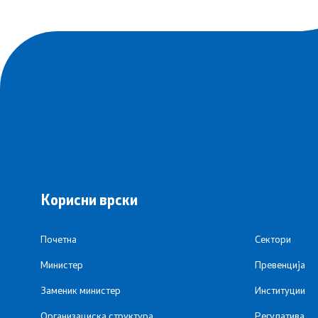
Корисни врски
Почетна
Сектори
Министер
Превенција
Заменик министер
Институции
Организациска структура
Регулатива