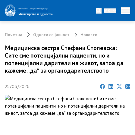
Република Северна Македонија
MK
Министерство
Министерство за здравство
Министер
Почетна
Односи со јавност
Новости
Заменик министер
Медицинска сестра Стефани Столевска:
Сите сме потенцијални пациенти, но и
Државен секретар
потенцијални дарители на живот, затоа да
кажеме „да“ за органодарителството
Интегритет
25/06/2026
Јавни набавки
Огласи
Проекти
Превенција