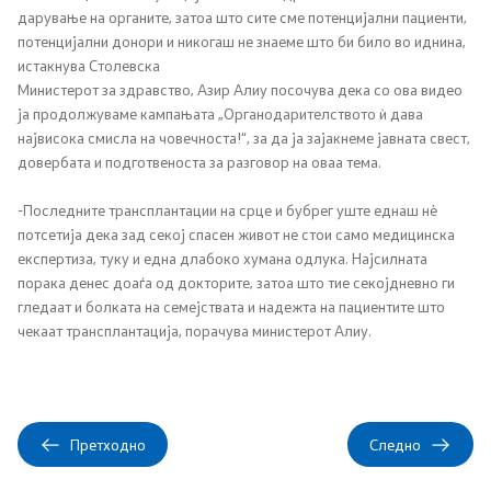
Листа на установи
дарување на органите, затоа што сите сме потенцијални пациенти,
потенцијални донори и никогаш не знаеме што би било во иднина,
истакнува Столевска
Установи од секундарна и терцијална ЗЗ
Министерот за здравство, Азир Алиу посочува дека со ова видео
ја продолжуваме кампањата „Органодарителството ѝ дава
Аптеки
највисока смисла на човечноста!“, за да ја зајакнеме јавната свест,
довербата и подготвеноста за разговор на оваа тема.
Овластувања за здравствени установи
-Последните трансплантации на срце и бубрег уште еднаш нè
Обнова на дозвола за работа
потсетија дека зад секој спасен живот не стои само медицинска
експертиза, туку и една длабоко хумана одлука. Најсилната
порака денес доаѓа од докторите, затоа што тие секојдневно ги
Завршни сметки
гледаат и болката на семејствата и надежта на пациентите што
чекаат трансплантација, порачува министерот Алиу.
Регулатива
Закони
Претходно
Следно
Предлог закони