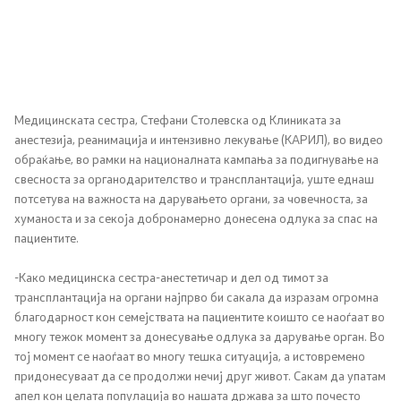
Сектори
Органи во состав
Медицинската сестра, Стефани Столевска од Клиниката за
Организација и систематизација
анестезија, реанимација и интензивно лекување (КАРИЛ), во видео
обраќање, во рамки на националната кампања за подигнување на
Органограм
свесноста за органодарителство и трансплантација, уште еднаш
потсетува на важноста на дарувањето органи, за човечноста, за
Кодекс за административни службеници
хуманоста и за секоја добронамерно донесена одлука за спас на
пациентите.
SEEHN
-Како медицинска сестра-анестетичар и дел од тимот за
трансплантација на органи најпрво би сакала да изразам огромна
благодарност кон семејствата на пациентите коишто се наоѓаат во
Установи
многу тежок момент за донесување одлука за дарување орган. Во
тој момент се наоѓаат во многу тешка ситуација, а истовремено
Адреси на ЗД
придонесуваат да се продолжи нечиј друг живот. Сакам да упатам
апел кон целата популација во нашата држава за што почесто