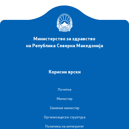
Подзаконски акти
Одлуки
Модел на статут на ЈЗУ
Министерство за здравство
на Република Северна Македонија
Документи
Корисни врски
Стратешки план и буџет
Реализација на Буџетот
Почетна
Министер
Упатства
Заменик министер
Работни документи
Организациска структура
Политика на интегритет