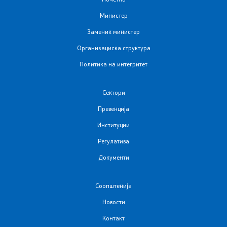
Подзаконски акти
Министер
Заменик министер
Одлуки
Организациска структура
Политика на интегритет
Модел на статут на ЈЗУ
Сектори
Документи
Превенција
Институции
Стратешки план и буџет
Регулатива
Реализација на Буџетот
Документи
Упатства
Соопштенија
Работни документи
Новости
Контакт