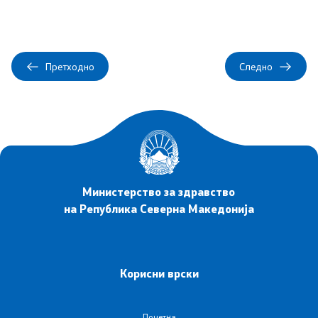
Листа на установи
Установи од секундарна и терцијална ЗЗ
Претходно
Следно
Аптеки
Овластувања за здравствени установи
Обнова на дозвола за работа
Завршни сметки
Министерство за здравство
на Република Северна Македонија
Регулатива
Закони
Корисни врски
Предлог закони
Почетна