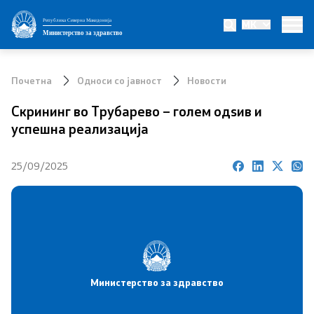
Република Северна Македонија
MK
Министерство
Министерство за здравство
Министер
Почетна
Односи со јавност
Новости
Заменик министер
Скрининг во Трубарево – голем одѕив и
успешна реализација
Државен секретар
25/09/2025
Интегритет
Јавни набавки
Огласи
Проекти
Министерство за здравство
Превенција