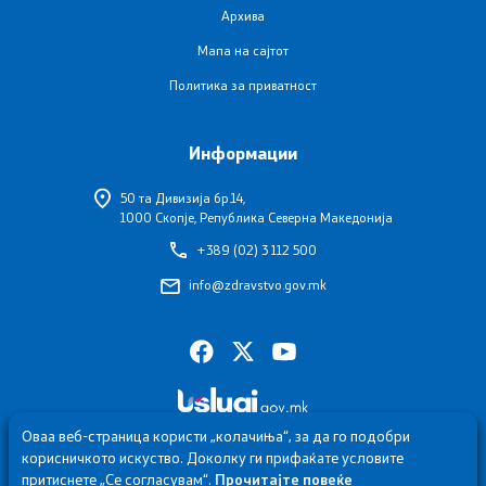
Програми
Архива
Мапа на сајтот
Стратегии
Политика за приватност
Дописи
Информации
Извештаи
50 та Дивизија бр.14,
Ревизорски извештаи
1000 Скопје, Република Северна Македонија
+389 (02) 3 112 500
Акциски планови
info@zdravstvo.gov.mk
Обрасци
Презентации
Оваа веб-страница користи „колачиња“, за да го подобри
Односи со јавност
корисничкото искуство. Доколку ги прифаќате условите
притиснете „Се согласувам“.
Прочитајте повеќе