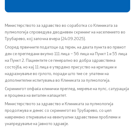
Сектори
Министерството за здравство во соработка со Клиниката за
Органи во состав
пулмологија спроведува дводневен скрининг на населението во
Трубарево, кој започна вчера (24.09.2025).
Организација и систематизација
Според првичните податоци од терен, на двата пункта во првиот
ден се прегледани вкупно 111 лица – 56 лица на Пункт 1 и 55 лица
Органограм
на Пункт 2. Пациентите се генерално во добра здравствена
состојба, но кај 11 лица е утврдено присуство на иритации и
Кодекс за административни службеници
надразнување во грлото, поради што тие се упатени на
дополнителни испитувања во Клиниката за пулмологија.
SEEHN
Скринингот опфаќа клинички преглед, мерење на пулс, сатурација
и проценка на витален капацитет.
Министерството за здравство и Клиниката за пулмологија
Установи
продолжува и денес со скринингот во Трубарево, со цел
навремено откривање на евентуални здравствени проблеми и
Адреси на ЗД
унапредување на јавното здравје.