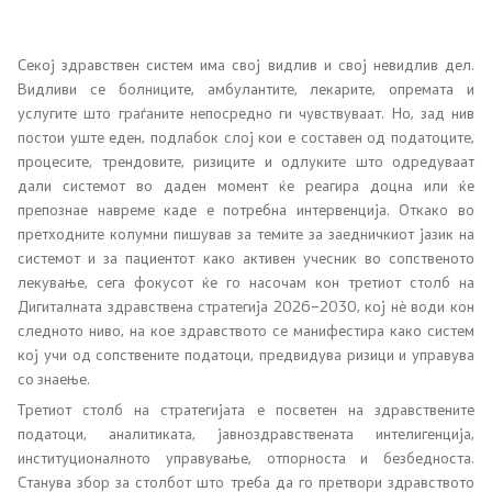
Сектори
Секој здравствен систем има свој видлив и свој невидлив дел.
Видливи се болниците, амбулантите, лекарите, опремата и
Органи во состав
услугите што граѓаните непосредно ги чувствуваат. Но, зад нив
постои уште еден, подлабок слој кои е составен од податоците,
Организација и систематизација
процесите, трендовите, ризиците и одлуките што одредуваат
дали системот во даден момент ќе реагира доцна или ќе
Органограм
препознае навреме каде е потребна интервенција. Откако во
претходните колумни пишував за темите за заедничкиот јазик на
системот и за пациентот како активен учесник во сопственото
Кодекс за административни службеници
лекување, сега фокусот ќе го насочам кон третиот столб на
Дигиталната здравствена стратегија 2026–2030, кој нè води кон
SEEHN
следното ниво, на кое здравството се манифестира како систем
кој учи од сопствените податоци, предвидува ризици и управува
со знаење.
Установи
Третиот столб на стратегијата е посветен на здравствените
податоци, аналитиката, јавноздравствената интелигенција,
Адреси на ЗД
институционалното управување, отпорноста и безбедноста.
Станува збор за столбот што треба да го претвори здравството