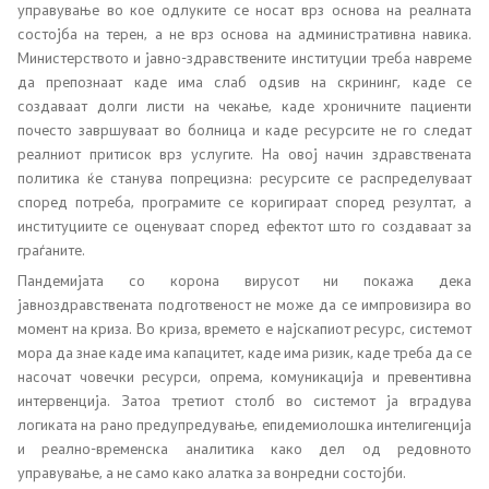
управување во кое одлуките се носат врз основа на реалната
Соопштенија
состојба на терен, а не врз основа на административна навика.
Министерството и јавно-здравствените институции треба навреме
Новости
да препознаат каде има слаб одѕив на скрининг, каде се
создаваат долги листи на чекање, каде хроничните пациенти
почесто завршуваат во болница и каде ресурсите не го следат
Интервјуа
реалниот притисок врз услугите. На овој начин здравствената
политика ќе станува попрецизна: ресурсите се распределуваат
Прес-конференции
според потреба, програмите се коригираат според резултат, а
институциите се оценуваат според ефектот што го создаваат за
Слободен пристап до информации од јавен карактер
граѓаните.
Пандемијата со корона вирусот ни покажа дека
Листа на информации од јавен карактер
јавноздравствената подготвеност не може да се импровизира во
момент на криза. Во криза, времето е најскапиот ресурс, системот
Анкети
мора да знае каде има капацитет, каде има ризик, каде треба да се
насочат човечки ресурси, опрема, комуникација и превентивна
интервенција. Затоа третиот столб во системот ја вградува
Флаери
логиката на рано предупредување, епидемиолошка интелигенција
и реално-временска аналитика како дел од редовното
Доктори од дијаспората – изразување интерес
управување, а не само како алатка за вонредни состојби.