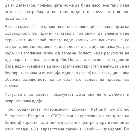
да ги детектира, превенцијата може да биде насочена таму каде
Подзаконски акти
што е најпотребна, а не таму каде што случајно стигнале
податоците.
Одлуки
Во таа смисла, јавноздравствената интелигенција е нова форма на
одговорност. Во практична смисла тоа значи да знаеме каде
Модел на статут на ЈЗУ
скринингот има слаб опфат, каде хроничните пациенти не се
следат доволно редовно, каде недостига специјалистичка услуга,
каде има зголемен ризик од заразна болест, каде ресурсите не
Документи
одговараат на реалните потреби. Политиките засновани на докази
бара надминување на административниот пристап и напуштање на
бирократизираната интуиција, односно развој на институционална
Стратешки план и буџет
обврска здравството да се води врз основа на проверливо
знаење.
Реализација на Буџетот
Искуствата од светот покажуваат дека ова не е далечна и
неприменлива идеја.
Упатства
Во Соединетите Американски Држави, National Syndromic
Surveillance Program на CDC(Центри за превенција и контрола на
Работни документи
болести) користи податоци од ургентни центри и други извори за
рано следење на здравствени закани и необични трендови. Во