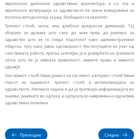
европската дигитална здравствена архитектура, а со тоа и
европската интеграција за здравството ќе значи воведување на
посилна методологија за ред, безбедност и квалитет.
Третиот столб, затоа, има длабока вредносна димензија. Тој
зборува за држава што сака да знае пред да реагира, за
Со еден клик до сите услуги
здравство што не го гледа податокот како административна
обврска, туку како јавна одговорност. Институтциите ќе учат од
сопствената работа, притоа штитејќи ја и довербата на граѓаните
затоа што ќе ја нивната приватност, нивните права и нивното
здравје.
Ако првиот столб беше јазикот на системот, а вториот столб беше
гласот на пациентот, третиот столб е интелигенцијата на
здравството. Неговата задача е да ја претвори информацијата во
знаење, знаењето во одлука, а одлуката во навремена и одржлива
здравствена политика.
Претходно
Следно