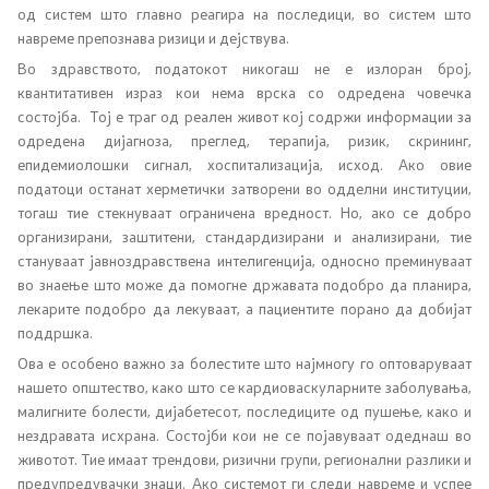
Листа на установи
од систем што главно реагира на последици, во систем што
навреме препознава ризици и дејствува.
Установи од секундарна и терцијална ЗЗ
Во здравството, податокот никогаш не е излоран број,
квантитативен израз кои нема врска со одредена човечка
состојба.
Тој е траг од реален живот кој содржи информации за
Аптеки
одредена дијагноза, преглед, терапија, ризик, скрининг,
епидемиолошки сигнал, хоспитализација, исход. Ако овие
Овластувања за здравствени установи
податоци останат херметички затворени во одделни институции,
тогаш тие стекнуваат ограничена вредност. Но, ако се добро
Обнова на дозвола за работа
организирани, заштитени, стандардизирани и анализирани, тие
стануваат јавноздравствена интелигенција, односно преминуваат
Завршни сметки
во знаење што може да помогне државата подобро да планира,
лекарите подобро да лекуваат, а пациентите порано да добијат
поддршка.
Регулатива
Ова е особено важно за болестите што најмногу го оптоваруваат
нашето општество, како што се кардиоваскуларните заболувања,
малигните болести, дијабетесот, последиците од пушење, како и
Закони
нездравата исхрана. Состојби кои не се појавуваат одеднаш во
животот. Тие имаат трендови, ризични групи, регионални разлики и
Предлог закони
предупредувачки знаци. Ако системот ги следи навреме и успее