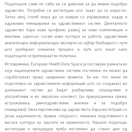
Податоците сами по себе не се доволни за да имаме подобро
Колумни
здравство. Потребни се институции што знаат да ги користат.
Затоа овој столб мора да се поврзе со управување, кадар и
одржливо менаџирање на здравствениот систем. Дигиталното
Контакт
здравство бара нови профили, развој на нови компетенции и
вештини, односно сосем нова култура на работа: здравствени
Контакт
аналитичари, информатичари, експерти за сајбер-безбедност, луѓе
што разбираат клинички процеси и луѓе што знаат како
податоците се претвораат во политика.
ЈЗУ Центри за јавно здравје
Истовремено, European Health Data Space ја поставува рамката во
која националните здравствени системи постепено ќе можат да
Одделение за односи со јавноста
соработуваат преку заеднички правила. За нас тоа значи ќе
подготовка на здравствените информации што се создаваат во
Заштитено внатрешно пријавување
домашниот систем да бидат разбирливи, споредливи и
употребливи и во европски контекст (за прекугранична грижа,
Пријавете неправилност
истражувања, јавноздравствени анализи и за подобро
планирање). Оваа перспектива од здравството бара институции со
ЧПП - Често поставувани прашања
јасни надлежности, правна сигурност, техничка подготвеност и
висока култура на заштита на приватноста. Нашите податоци,
институции и процедури треба постепено да станат дел од
Изјава за пристапност