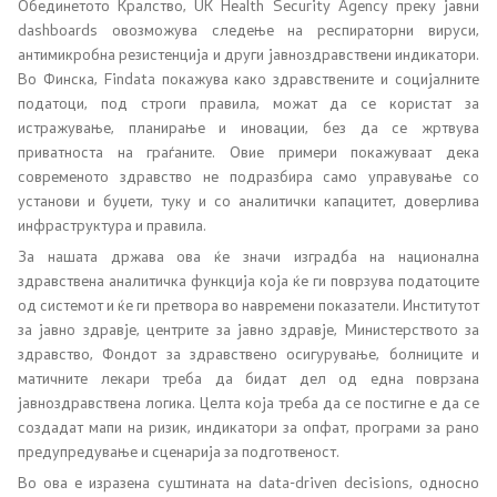
Програми
Обединетото Кралство, UK Health Security Agency преку јавни
dashboards овозможува следење на респираторни вируси,
антимикробна резистенција и други јавноздравствени индикатори.
Стратегии
Во Финска, Findata покажува како здравствените и социјалните
податоци, под строги правила, можат да се користат за
Дописи
истражување, планирање и иновации, без да се жртвува
приватноста на граѓаните. Овие примери покажуваат дека
Извештаи
современото здравство не подразбира само управување со
установи и буџети, туку и со аналитички капацитет, доверлива
Ревизорски извештаи
инфраструктура и правила.
За нашата држава ова ќе значи изградба на национална
Акциски планови
здравствена аналитичка функција која ќе ги поврзува податоците
од системот и ќе ги претвора во навремени показатели. Институтот
за јавно здравје, центрите за јавно здравје, Министерството за
Обрасци
здравство, Фондот за здравствено осигурување, болниците и
матичните лекари треба да бидат дел од една поврзана
Презентации
јавноздравствена логика. Целта која треба да се постигне е да се
создадат мапи на ризик, индикатори за опфат, програми за рано
предупредување и сценарија за подготвеност.
Односи со јавност
Во ова е изразена суштината на data-driven decisions, односно