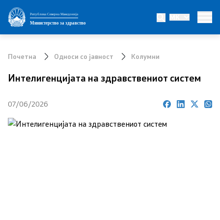
Република Северна Македонија
MK
Министерство
Министерство за здравство
Министер
Почетна
Односи со јавност
Колумни
Заменик министер
Интелигенцијата на здравствениот систем
Државен секретар
07/06/2026
Интегритет
Јавни набавки
Огласи
Проекти
Превенција