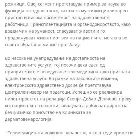
рожници. Овој сегмент претставува пример за наука во
функција на здравството, како и за мултидисциплинарен
пристап и висока посветеност на здравствените
работници. Трансплантацијата и органодонорството, како
врвен чин на хуманост, спасуваат животи и го
продолжуваат животниот век на пациентите, истакна во
своето обраќање министерот Алиу.
Во насока на унапредување на достапноста на
здравствените услуги, тој посочи дека еден од
приоритетите е воведување телемедицина како призната
здравствена услуга. Во рамки на законските измени,
електронското здравствено досие ќе претставува
централен извор на податоци. Успешно се реализира
пилот-проектот на релација Скопје–Дебар–Делчево, преку
кој пациентите со кожни заболувања добиваат дијагноза
без физичко присуство на Клиниката за
дерматовенерологија.
- Телемедицината води кон здравство, што штеди време ги