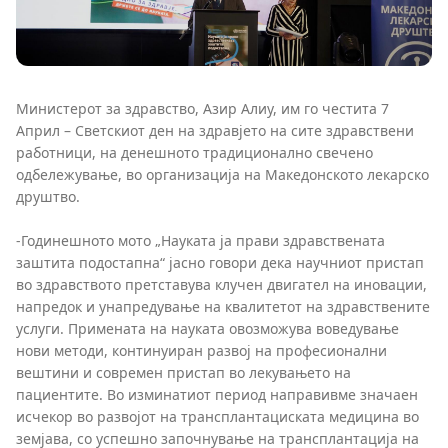
Министерот за здравство, Азир Алиу, им го честита 7
Април – Светскиот ден на здравјето на сите здравствени
работници, на денешното традиционално свечено
одбележување, во организација на Македонското лекарско
друштво.
-Годинешното мото „Науката ја прави здравствената
заштита подостапна“ јасно говори дека научниот пристап
во здравството претставува клучен двигател на иновации,
напредок и унапредување на квалитетот на здравствените
услуги. Примената на науката овозможува воведување
нови методи, континуиран развој на професионални
вештини и современ пристап во лекувањето на
пациентите. Во изминатиот период направивме значаен
исчекор во развојот на трансплантациската медицина во
земјава, со успешно започнување на трансплантација на