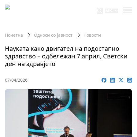
Република Северна Македонија
MK
Министерство за здравство
Почетна
Односи со јавност
Новости
Науката како двигател на подостапно
здравство – одбележан 7 април, Светски
ден на здравјето
07/04/2026