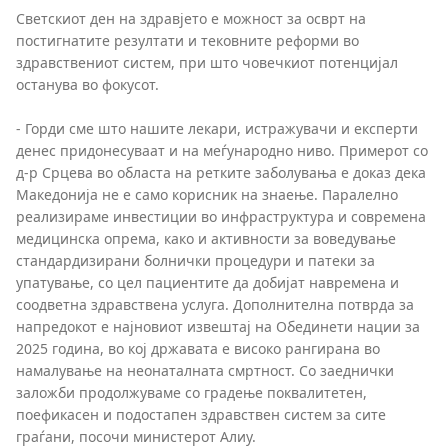
Светскиот ден на здравјето е можност за осврт на
постигнатите резултати и тековните реформи во
здравствениот систем, при што човечкиот потенцијал
останува во фокусот.
- Горди сме што нашите лекари, истражувачи и експерти
денес придонесуваат и на меѓународно ниво. Примерот со
д-р Срцева во областа на ретките заболувања е доказ дека
Македонија не е само корисник на знаење. Паралелно
реализираме инвестиции во инфраструктура и современа
медицинска опрема, како и активности за воведување
стандардизирани болнички процедури и патеки за
упатување, со цел пациентите да добијат навремена и
соодветна здравствена услуга. Дополнителна потврда за
напредокот е најновиот извештај на Обединети нации за
2025 година, во кој државата е високо рангирана во
намалување на неонаталната смртност. Со заеднички
заложби продолжуваме со градење поквалитетен,
поефикасен и подостапен здравствен систем за сите
граѓани, посочи министерот Алиу.