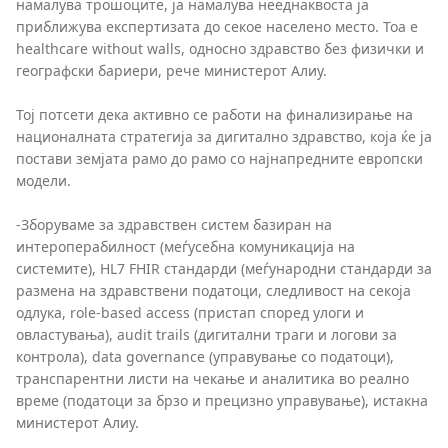
намалува трошоците, ја намалува нееднаквоста ја
приближува експертизата до секое населено место. Тоа е
healthcare without walls, односно здравство без физички и
географски бариери, рече министерот Алиу.
Тој потсети дека активно се работи на финализирање на
националната стратегија за дигитално здравство, која ќе ја
постави земјата рамо до рамо со најнапредните европски
модели.
-Зборуваме за здравствен систем базиран на
интероперабилност (меѓусебна комуникација на
системите), HL7 FHIR стандарди (меѓународни стандарди за
размена на здравствени податоци, следливост на секоја
одлука, role-based access (пристап според улоги и
овластувања), audit trails (дигитални траги и логови за
контрола), data governance (управување со податоци),
транспарентни листи на чекање и аналитика во реално
време (податоци за брзо и прецизно управување), истакна
министерот Алиу.