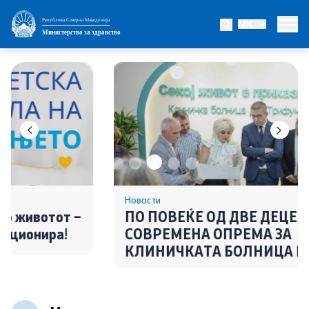
Република Северна Македонија
MK
Министерство
Министерство за здравство
Министер
Заменик министер
Државен секретар
Интегритет
Јавни набавки
Новости
ПО ПОВЕЌЕ ОД ДВЕ ДЕЦЕНИИ – НОВА
СОВРЕМЕНА ОПРЕМА ЗА
Огласи
КЛИНИЧКАТА БОЛНИЦА БИТОЛА
Проекти
Превенција