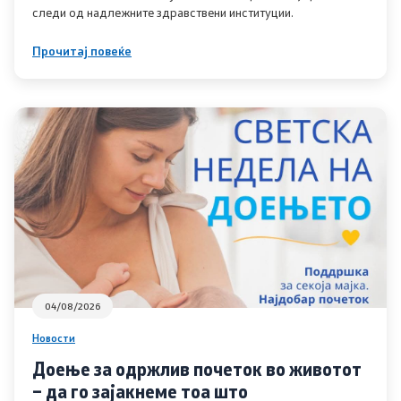
Листа на установи
следи од надлежните здравствени институции.
Прочитај повеќе
Установи од секундарна и терцијална ЗЗ
Аптеки
Овластувања за здравствени установи
Обнова на дозвола за работа
Завршни сметки
Регулатива
04/08/2026
Закони
Новости
Доење за одржлив почеток во животот
Предлог закони
– да го зајакнеме тоа што