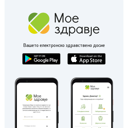
Вашето електронско здравствено досие