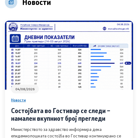
Новости
Сектори
Органи во состав
Организација и систематизација
Органограм
Кодекс за административни службеници
SEEHN
04/08/2026
Новости
Состојбата во Гостивар се следи –
Установи
намален вкупниот број прегледи
Адреси на ЗД
Министерството за здравство информира дека
епидемиолошката состојба во Гостивар континуирано се