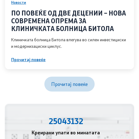
Програми
Новости
ПО ПОВЕЌЕ ОД ДВЕ ДЕЦЕНИИ – НОВА
Стратегии
СОВРЕМЕНА ОПРЕМА ЗА
КЛИНИЧКАТА БОЛНИЦА БИТОЛА
Дописи
Клиничката болница Битола влегува во силен инвестициски
и модернизациски циклус.
Извештаи
Прочитај повеќе
Ревизорски извештаи
Акциски планови
Прочитај повеќе
Обрасци
Презентации
25043132
Односи со јавност
Креирани упати во минатата