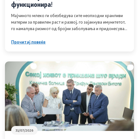
функционира!
Подзаконски акти
Мајчиното млеко ги обезбедува сите неопходни хранливи
материи за правилен раст и развој, го зајакнува имунитетот,
Одлуки
го намалува ризикот од бројни заболувања и придонесува
за подобро здравје и на мајката и на детето
Модел на статут на ЈЗУ
Прочитај повеќе
Документи
Стратешки план и буџет
Реализација на Буџетот
Упатства
Работни документи
31/07/2026